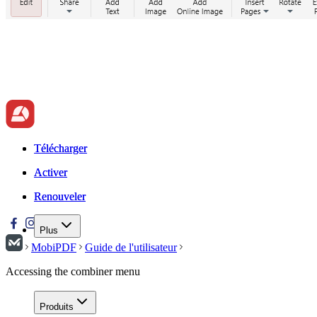
Télécharger
Télécharger
Activer
Activer
Renouveler
Renouveler
Plus
MobiPDF
Guide de l'utilisateur
Accessing the combiner menu
Produits