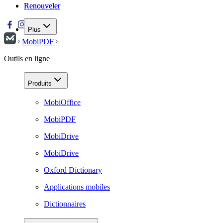
Renouveler
Renouveler
Plus
MobiPDF
Outils en ligne
Produits
MobiOffice
MobiPDF
MobiDrive
MobiDrive
Oxford Dictionary
Applications mobiles
Dictionnaires