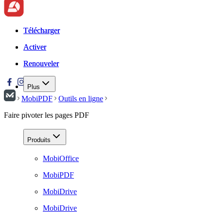
Télécharger
Télécharger
Activer
Activer
Renouveler
Renouveler
Plus
MobiPDF
Outils en ligne
Faire pivoter les pages PDF
Produits
MobiOffice
MobiPDF
MobiDrive
MobiDrive