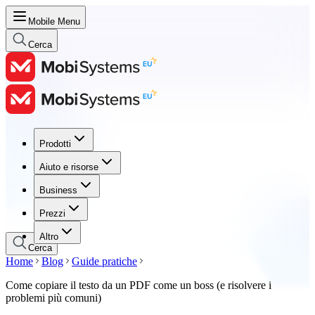
Mobile Menu
Cerca
Prodotti
Prodotti
Aiuto e risorse
Aiuto e risorse
Business
Business
Prezzi
Prezzi
Altro
Cerca
Home
Blog
Guide pratiche
Come copiare il testo da un PDF come un boss (e risolvere i
problemi più comuni)