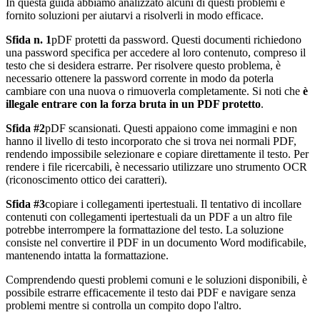
In questa guida abbiamo analizzato alcuni di questi problemi e
fornito soluzioni per aiutarvi a risolverli in modo efficace.
Sfida n. 1
pDF protetti da password. Questi documenti richiedono
una password specifica per accedere al loro contenuto, compreso il
testo che si desidera estrarre. Per risolvere questo problema, è
necessario ottenere la password corrente in modo da poterla
cambiare con una nuova o rimuoverla completamente. Si noti che
è
illegale entrare con la forza bruta in un PDF protetto
.
Sfida #2
pDF scansionati. Questi appaiono come immagini e non
hanno il livello di testo incorporato che si trova nei normali PDF,
rendendo impossibile selezionare e copiare direttamente il testo. Per
rendere i file ricercabili, è necessario utilizzare uno strumento OCR
(riconoscimento ottico dei caratteri).
Sfida #3
copiare i collegamenti ipertestuali. Il tentativo di incollare
contenuti con collegamenti ipertestuali da un PDF a un altro file
potrebbe interrompere la formattazione del testo. La soluzione
consiste nel convertire il PDF in un documento Word modificabile,
mantenendo intatta la formattazione.
Comprendendo questi problemi comuni e le soluzioni disponibili, è
possibile estrarre efficacemente il testo dai PDF e navigare senza
problemi mentre si controlla un compito dopo l'altro.