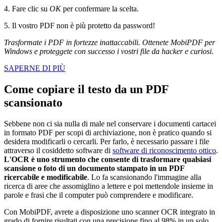
4. Fare clic su
OK
per confermare la scelta.
5. Il vostro PDF non è più protetto da password!
Trasformate i PDF in fortezze inattaccabili. Ottenete MobiPDF per
Windows e proteggete con successo i vostri file da hacker e curiosi
.
SAPERNE DI PIÙ
Come copiare il testo da un PDF
scansionato
Sebbene non ci sia nulla di male nel conservare i documenti cartacei
in formato PDF per scopi di archiviazione, non è pratico quando si
desidera modificarli o cercarli. Per farlo, è necessario passare i file
attraverso il cosiddetto software di
software di riconoscimento ottico
.
L'OCR è uno strumento che consente di trasformare qualsiasi
scansione o foto di un documento stampato in un PDF
ricercabile e modificabile
. Lo fa scansionando l'immagine alla
ricerca di aree che assomiglino a lettere e poi mettendole insieme in
parole e frasi che il computer può comprendere e modificare.
Con MobiPDF, avrete a disposizione uno scanner OCR integrato in
grado di fornire risultati con una precisione fino al 98% in un solo