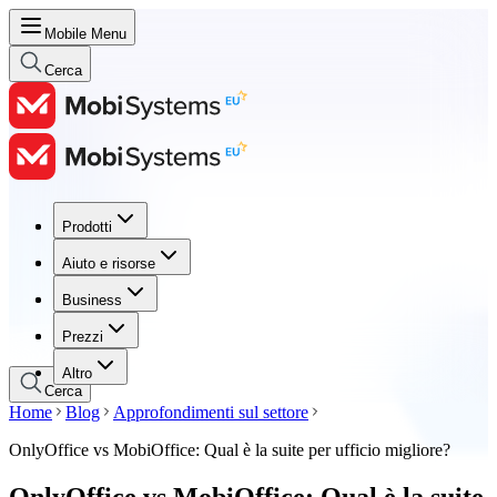
Mobile Menu
Cerca
Prodotti
Prodotti
Aiuto e risorse
Aiuto e risorse
Business
Business
Prezzi
Prezzi
Altro
Cerca
Home
Blog
Approfondimenti sul settore
OnlyOffice vs MobiOffice: Qual è la suite per ufficio migliore?
OnlyOffice vs MobiOffice: Qual è la suite