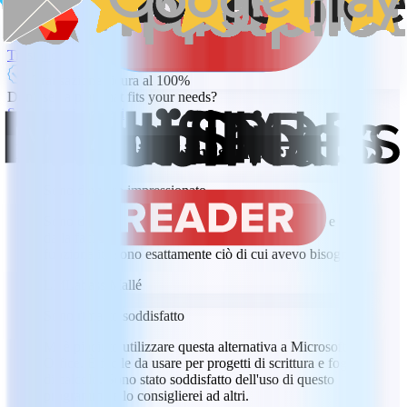
Garanzia di rimborso di 30 giorni
Trustpilot
Transazione sicura al 100%
Don't see a plan that fits your needs?
Scopri piani e prezzi
Cosa dicono di noi i nostri utenti
Sono davvero impressionato
Sono davvero impressionato dalle sue prestazioni e
dalla facilità d'uso. L'interfaccia è intuitiva e le
funzionalità sono esattamente ciò di cui avevo bisogno.
LM
Labass Mallé
Sono rimasto soddisfatto
Mi è piaciuto utilizzare questa alternativa a Microsoft
Office. È facile da usare per progetti di scrittura e fogli
di calcolo. Sono stato soddisfatto dell'uso di questo
programma e lo consiglierei ad altri.