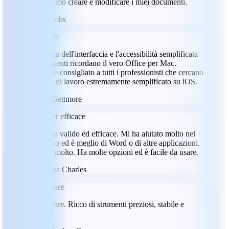
È facilissimo creare e modificare i miei documenti.
JJ
Jeff Jacobs
Incredibile
L'eleganza dell'interfaccia e l'accessibilità semplificata
agli strumenti ricordano il vero Office per Mac.
Altamente consigliato a tutti i professionisti che cercano
un flusso di lavoro estremamente semplificato su iOS.
PG
Paul Gettmore
App super efficace
È davvero valido ed efficace. Mi ha aiutato molto nel
mio lavoro ed è meglio di Word o di altre applicazioni.
Mi piace molto. Ha molte opzioni ed è facile da usare.
MC
Milena Charles
Spettacolare
Spettacolare. Ricco di strumenti preziosi, stabile e
intuitivo.