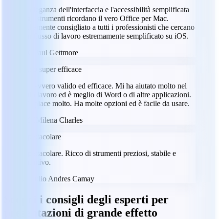
L'eleganza dell'interfaccia e l'accessibilità semplificata
agli strumenti ricordano il vero Office per Mac.
Altamente consigliato a tutti i professionisti che cercano
un flusso di lavoro estremamente semplificato su iOS.
PG
Paul Gettmore
App super efficace
È davvero valido ed efficace. Mi ha aiutato molto nel
mio lavoro ed è meglio di Word o di altre applicazioni.
Mi piace molto. Ha molte opzioni ed è facile da usare.
MC
Milena Charles
Spettacolare
Spettacolare. Ricco di strumenti preziosi, stabile e
intuitivo.
JC
Julio Andres Camay
Scopri i consigli degli esperti per
presentazioni di grande effetto