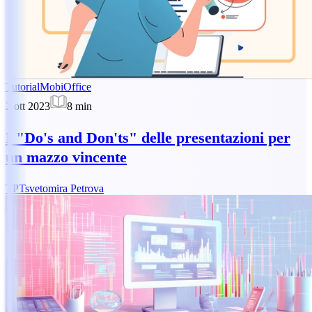
Tutorial
MobiOffice
2 ott 2023
8
min
I "Do's and Don'ts" delle presentazioni per
un mazzo vincente
TP
Tsvetomira Petrova