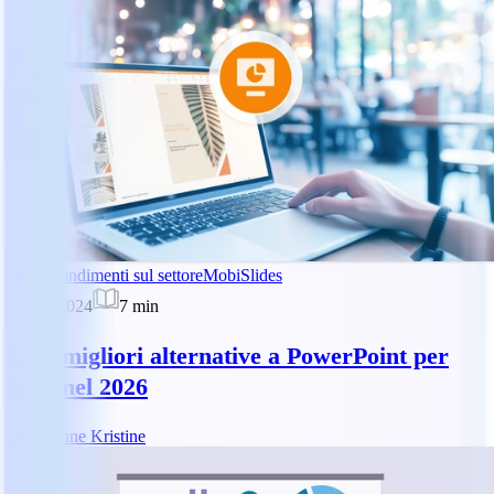
Approfondimenti sul settore
MobiSlides
17 giu 2024
7
min
Le 6 migliori alternative a PowerPoint per
Mac nel 2026
DK
Dianne Kristine