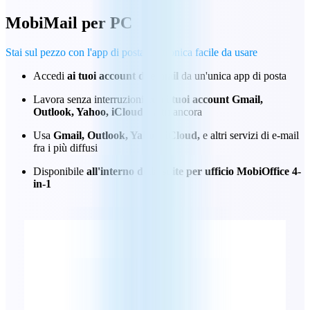
MobiMail
per PC
Stai sul pezzo con l'app di posta elettronica facile da usare
Accedi
ai tuoi account di e-mail
da un'unica app di posta
Lavora senza interruzioni
con i tuoi account Gmail,
Outlook, Yahoo, iCloud
e altri ancora
Usa
Gmail, Outlook, Yahoo, iCloud,
e altri servizi di e-mail
fra i più diffusi
Disponibile
all'interno della suite per ufficio MobiOffice 4-
in-1