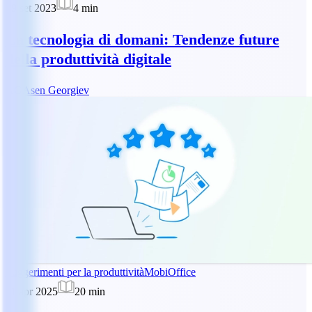
29 set 2023
4
min
La tecnologia di domani: Tendenze future
della produttività digitale
AG
Asen Georgiev
Suggerimenti per la produttività
MobiOffice
11 apr 2025
20
min