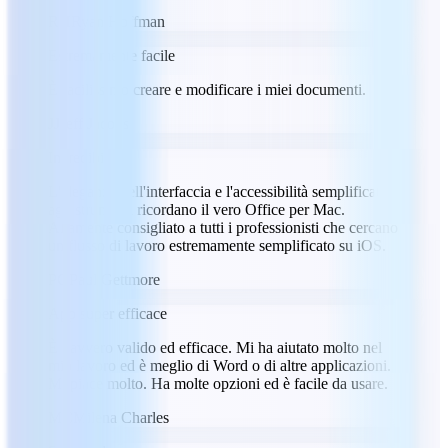
RH
Ryan Hoffman
Estremamente facile
È facilissimo creare e modificare i miei documenti.
JJ
Jeff Jacobs
Incredibile
L'eleganza dell'interfaccia e l'accessibilità semplificata
agli strumenti ricordano il vero Office per Mac.
Altamente consigliato a tutti i professionisti che cercano
un flusso di lavoro estremamente semplificato su iOS.
PG
Paul Gettmore
App super efficace
È davvero valido ed efficace. Mi ha aiutato molto nel
mio lavoro ed è meglio di Word o di altre applicazioni.
Mi piace molto. Ha molte opzioni ed è facile da usare.
MC
Milena Charles