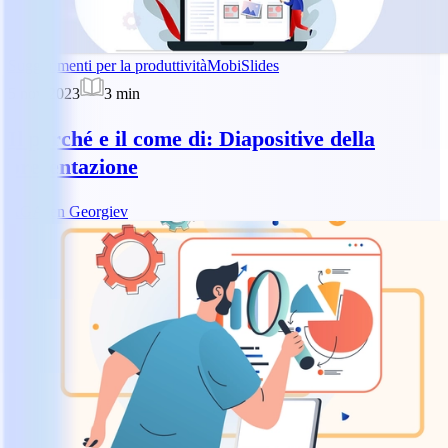
Suggerimenti per la produttività
MobiSlides
5 nov 2023
3
min
Il perché e il come di: Diapositive della
presentazione
AG
Asen Georgiev