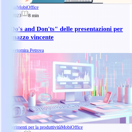
Tutorial
MobiOffice
2 ott 2023
8
min
I "Do's and Don'ts" delle presentazioni per
un mazzo vincente
TP
Tsvetomira Petrova
Suggerimenti per la produttività
MobiOffice