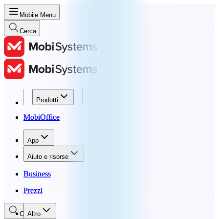
Mobile Menu
Cerca
Prodotti
Prodotti
MobiOffice
MobiOffice
App
App
Aiuto e risorse
Aiuto e risorse
Business
Business
Prezzi
Prezzi
Cerca
Altro