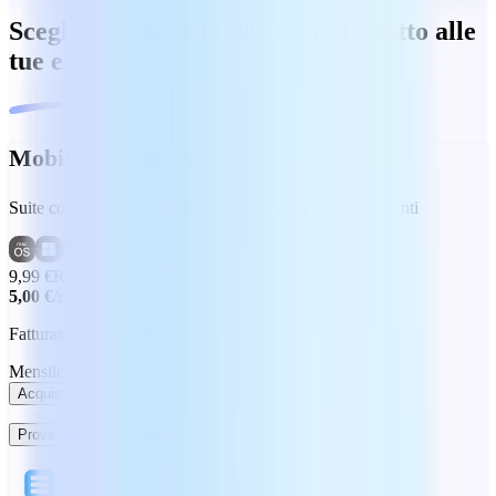
Scegli il piano MobiOffice più adatto alle
tue esigenze
MobiOffice Multi-user
Suite completa di strumenti di modifica per ufficio, 6 utenti
9,99 €
Risparmia il 50%
5,00 €
/mese
Fatturato annualmente
Mensile
Annuale
Acquista ora
Prova gratis per 7 giorni