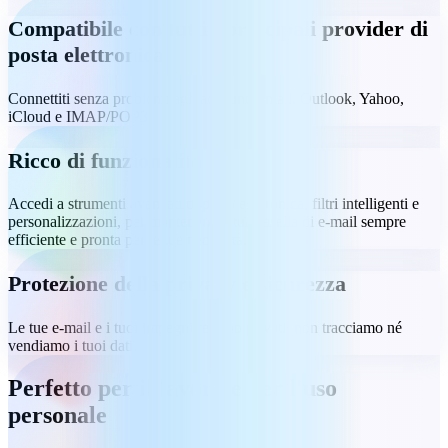
Compatibile con tutti i principali provider di
posta elettronica
Connettiti senza problemi agli account Gmail, Outlook, Yahoo,
iCloud e IMAP/POP3.
Ricco di funzionalità
Accedi a strumenti avanzati di posta elettronica, filtri intelligenti e
personalizzazioni, per mantenere la tua casella di e-mail sempre
efficiente e pronta per le tue necessità.
Protezione della privacy e sicurezza
Le tue e-mail e i tuoi impegni restano privati: non tracciamo né
vendiamo i tuoi dati.
Perfetto per il lavoro e per l'uso
personale