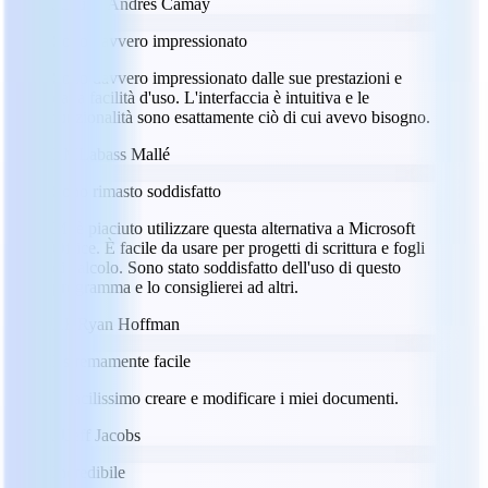
JC
Julio Andres Camay
Sono davvero impressionato
Sono davvero impressionato dalle sue prestazioni e
dalla facilità d'uso. L'interfaccia è intuitiva e le
funzionalità sono esattamente ciò di cui avevo bisogno.
LM
Labass Mallé
Sono rimasto soddisfatto
Mi è piaciuto utilizzare questa alternativa a Microsoft
Office. È facile da usare per progetti di scrittura e fogli
di calcolo. Sono stato soddisfatto dell'uso di questo
programma e lo consiglierei ad altri.
RH
Ryan Hoffman
Estremamente facile
È facilissimo creare e modificare i miei documenti.
JJ
Jeff Jacobs
Incredibile