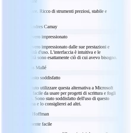
Spettacolare
Spettacolare. Ricco di strumenti preziosi, stabile e
intuitivo.
JC
Julio Andres Camay
Sono davvero impressionato
Sono davvero impressionato dalle sue prestazioni e
dalla facilità d'uso. L'interfaccia è intuitiva e le
funzionalità sono esattamente ciò di cui avevo bisogno.
LM
Labass Mallé
Sono rimasto soddisfatto
Mi è piaciuto utilizzare questa alternativa a Microsoft
Office. È facile da usare per progetti di scrittura e fogli
di calcolo. Sono stato soddisfatto dell'uso di questo
programma e lo consiglierei ad altri.
RH
Ryan Hoffman
Estremamente facile