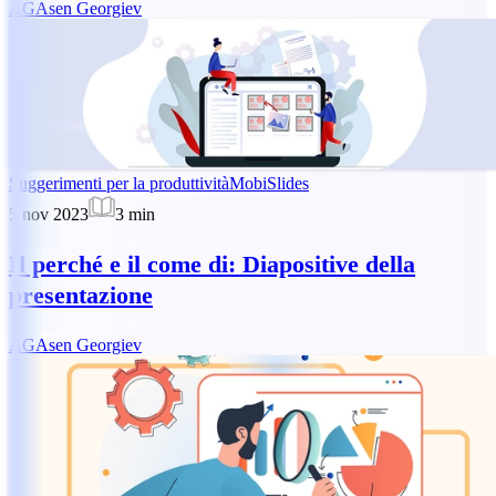
AG
Asen Georgiev
Suggerimenti per la produttività
MobiSlides
5 nov 2023
3
min
Il perché e il come di: Diapositive della
presentazione
AG
Asen Georgiev