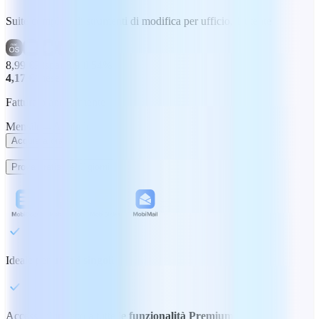
Suite completa di strumenti di modifica per ufficio, 1 utente
8,99 €
Risparmia il 54%
4,17 €
/mese
Fatturato annualmente
Mensile
Annuale
Acquista ora
Prova gratis per 7 giorni
Ideale per
utenti singoli
Accesso illimitato a tutte le
funzionalità Premium