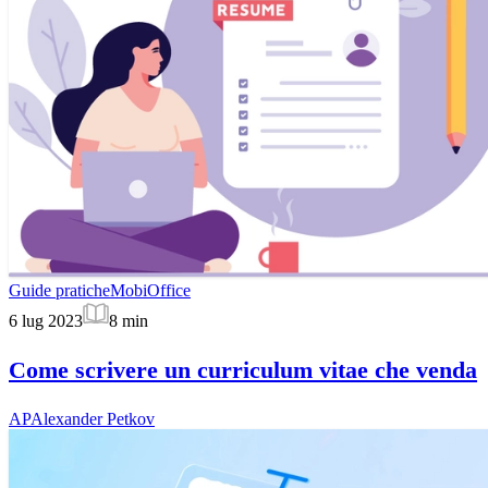
Guide pratiche
MobiOffice
6 lug 2023
8
min
Come scrivere un curriculum vitae che venda
AP
Alexander Petkov