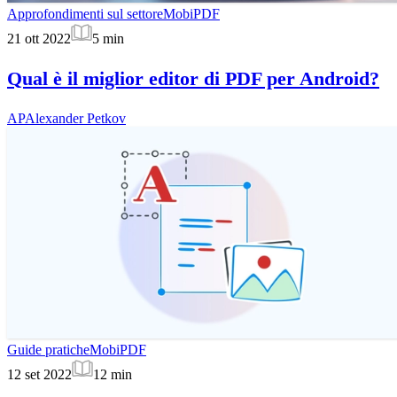
Approfondimenti sul settore
MobiPDF
21 ott 2022
5
min
Qual è il miglior editor di PDF per Android?
AP
Alexander Petkov
Guide pratiche
MobiPDF
12 set 2022
12
min