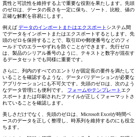
貫性と可読性を維持する上で重要な役割を果たします。先頭
のゼロは、データの長さを一定に保ち、ソート、比較、値の
正確な解釈を容易にします。
例えば
データのインポートまたはエクスポート
システム間
でデータをインポートまたはエクスポートするとします。先
頭のゼロを保持することで、取引IDや郵便番号などのフィ
ールドでのエラーやずれを防ぐことができます。先行ゼロ
は、製品のシリアル番号のように、テキストと数字が混在す
るデータセットでも同様に重要です。
さらに、列内のすべてのエントリが固定長の要件を満たして
いることを確認するような、データバリデーションが必要な
アプリケーションにも不可欠です。先頭のゼロは、次のよう
なデータ管理にも便利です。
フォームやテンプレート
エク
スポートまたは印刷されたファイルが正しくフォーマットさ
れていることを確認します。
美しさだけでなく、先頭のゼロは、Microsoft Excelが時間ベ
ースのデータを正しく整理し、時系列を維持するのにも役立
ちます。