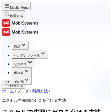
Mobile Menu
検索する
製品
製品
ヘルプとリソース
ヘルプとリソース
ビジネス
ビジネス
価格表
価格表
その他
検索する
ホーム
ブログ
利用方法
エクセルで先頭にゼロを付ける方法