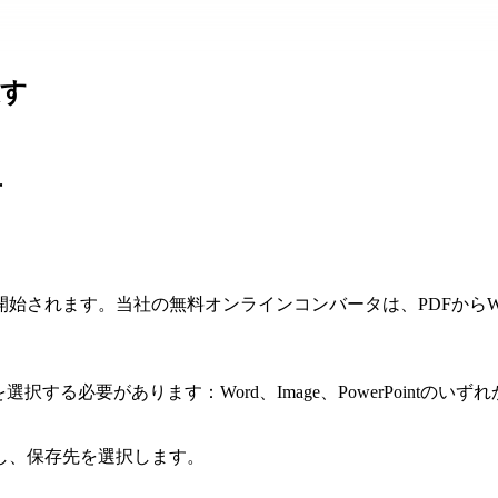
戻す
方
れます。当社の無料オンラインコンバータは、PDFからWord、
る必要があります：Word、Image、PowerPointのいず
し、保存先を選択します。