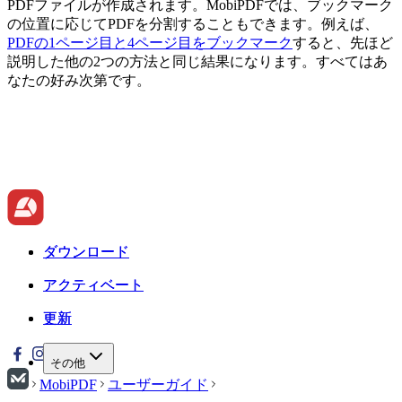
PDFファイルが作成されます。MobiPDFでは、ブックマーク
の位置に応じてPDFを分割することもできます。例えば、
PDFの1ページ目と4ページ目をブックマーク
すると、先ほど
説明した他の2つの方法と同じ結果になります。すべてはあ
なたの好み次第です。
ダウンロード
ダウンロード
アクティベート
アクティベート
更新
更新
その他
MobiPDF
ユーザーガイド