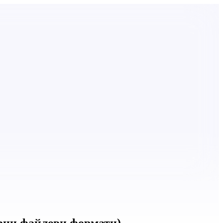
овни файлови формати)