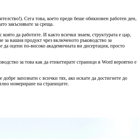
дителство!). Сега това, което преди беше обикновен работен ден,
ато закъснявате за среща.
 която да работите. И както всички знаем, структурата е цар,
ече за вашия продукт чрез включеното ръководство за
е да оцени по-високо академичната ви дисертация, просто
оводство за това как да етикетирате страници в Word вероятно е
 добре запознати с всички тях, ако искате да достигнете до
вилно номериране на страниците.