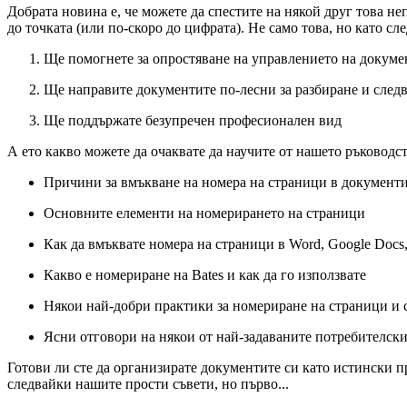
Добрата новина е, че можете да спестите на някой друг това 
до точката (или по-скоро до цифрата). Не само това, но като сл
Ще помогнете за опростяване на управлението на докуме
Ще направите документите по-лесни за разбиране и след
Ще поддържате безупречен професионален вид
А ето какво можете да очаквате да научите от нашето ръководст
Причини за вмъкване на номера на страници в документ
Основните елементи на номерирането на страници
Как да вмъквате номера на страници в Word, Google Docs,
Какво е номериране на Bates и как да го използвате
Някои най-добри практики за номериране на страници и с
Ясни отговори на някои от най-задаваните потребителск
Готови ли сте да организирате документите си като истински 
следвайки нашите прости съвети, но първо...