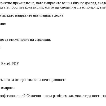
неприятно преживяване, като направите вашия бизнес доклад, ак
едвате простите конвенции, които ще споделим с вас по-долу, вие
нти, като направите навигацията лесна
ване
во за етикетиране на страници:
и
 Excel, PDF
ъвети за отстраняване на неизправности
и въпроси
професионалист? Отлично – нека разберем как можете да постигн