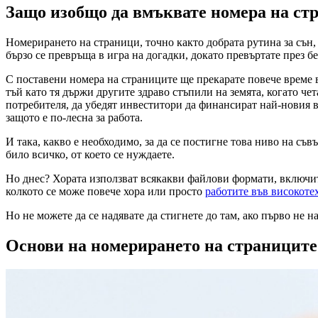
Защо изобщо да вмъквате номера на ст
Номерирането на страници, точно както добрата рутина за сън, е
бързо се превръща в игра на догадки, докато превъртате през б
С поставени номера на страниците ще прекарате повече време в 
тъй като тя държи другите здраво стъпили на земята, когато че
потребителя, да убедят инвеститори да финансират най-новия 
защото е по-лесна за работа.
И така, какво е необходимо, за да се постигне това ниво на съ
било всичко, от което се нуждаете.
Но днес? Хората използват всякакви файлови формати, включител
колкото се може повече хора или просто
работите във високоте
Но не можете да се надявате да стигнете до там, ако първо не на
Основи на номерирането на страниците