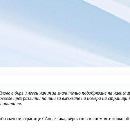
йлове е бърз и лесен начин за значително подобряване на нави
еведе през различни начини за вмъкване на номера на страници в
да опитате.
бозначени страници? Ако е така, вероятно си спомняте колко объ