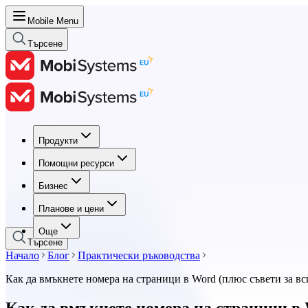
Mobile Menu
Търсене
Продукти
Продукти
Помощни ресурси
Помощни ресурси
Бизнес
Бизнес
Планове и цени
Планове и цени
Още
Търсене
Начало
Блог
Практически ръководства
Как да вмъкнете номера на страници в Word (плюс съвети за в
Как да вмъкнете номера на страници в