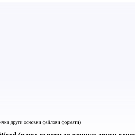
сички други основни файлови формати)
 Word (плюс съвети за всички други осн