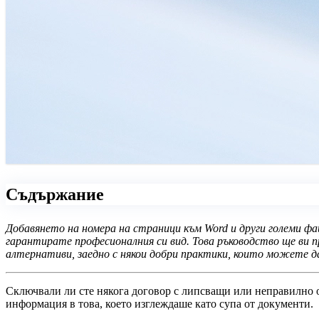
Съдържание
Добавянето на номера на страници към Word и други големи фа
гарантирате професионалния си вид. Това ръководство ще ви пр
алтернативи, заедно с някои добри практики, които можете 
Сключвали ли сте някога договор с липсващи или неправилно о
информация в това, което изглеждаше като супа от документи.