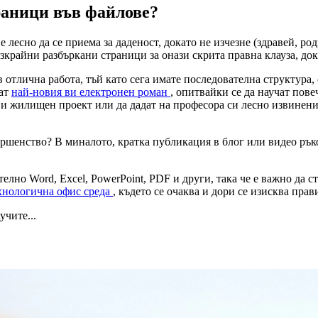
раници във файлове?
 лесно да се приема за даденост, докато не изчезне (здравей, ро
езкрайни разбъркани страници за онази скрита правна клауза, док
отлична работа, тъй като сега имате последователна структура, с
тат
най-новия ви електронен роман
, опитвайки се да научат пов
ви жилищен проект или да дадат на професора си лесно извинени
вършенство? В миналото, кратка публикация в блог или видео рък
но Word, Excel, PowerPoint, PDF и други, така че е важно да сте
хнологична офис среда
, където се очаква и дори се изисква пра
учите...