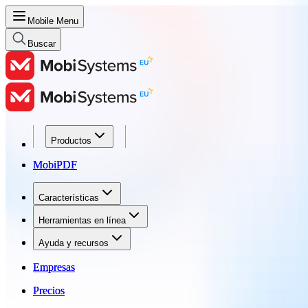
Mobile Menu
Buscar
Productos
Productos
MobiPDF
MobiPDF
Características
Características
Herramientas en línea
Herramientas en línea
Ayuda y recursos
Ayuda y recursos
Empresas
Empresas
Precios
Precios