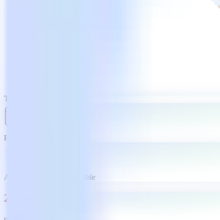
Trustpilot
Fácil de usar y potente
Alternativa de PDF asequible
20 millones
usuarios