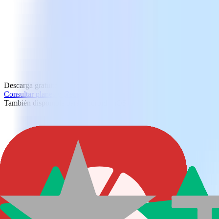
Descarga gratuita
Consultar planes y precios
También disponible para Android e iOS