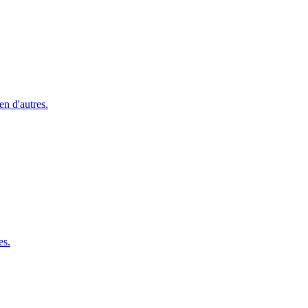
n d'autres.
es.