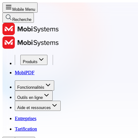
Mobile Menu
Recherche
Produits
Produits
MobiPDF
MobiPDF
Fonctionnalités
Fonctionnalités
Outils en ligne
Outils en ligne
Aide et ressources
Aide et ressources
Entreprises
Entreprises
Tarification
Tarification