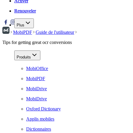
Activer
Activer
Renouveler
Renouveler
Plus
MobiPDF
Guide de l'utilisateur
Tips for getting great ocr conversions
Produits
MobiOffice
MobiPDF
MobiDrive
MobiDrive
Oxford Dictionary
Applis mobiles
Dictionnaires