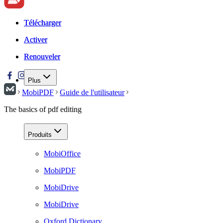
Télécharger
Télécharger
Activer
Activer
Renouveler
Renouveler
Plus
MobiPDF
Guide de l'utilisateur
The basics of pdf editing
Produits
MobiOffice
MobiPDF
MobiDrive
MobiDrive
Oxford Dictionary