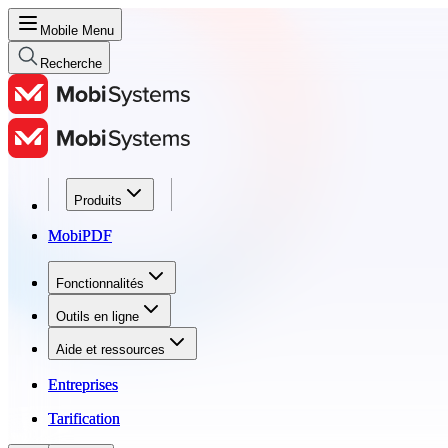
Mobile Menu
Recherche
Produits
Produits
MobiPDF
MobiPDF
Fonctionnalités
Fonctionnalités
Outils en ligne
Outils en ligne
Aide et ressources
Aide et ressources
Entreprises
Entreprises
Tarification
Tarification