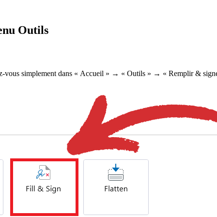
enu Outils
z-vous simplement dans « Accueil » → « Outils » → « Remplir & signe