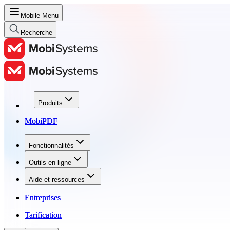
Mobile Menu
Recherche
Produits
Produits
MobiPDF
MobiPDF
Fonctionnalités
Fonctionnalités
Outils en ligne
Outils en ligne
Aide et ressources
Aide et ressources
Entreprises
Entreprises
Tarification
Tarification