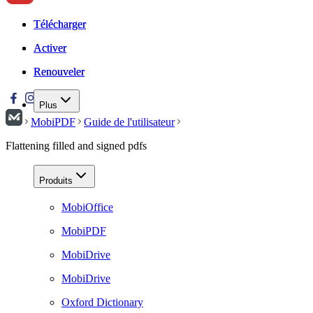
Télécharger
Télécharger
Activer
Activer
Renouveler
Renouveler
Plus
MobiPDF
Guide de l'utilisateur
Flattening filled and signed pdfs
Produits
MobiOffice
MobiPDF
MobiDrive
MobiDrive
Oxford Dictionary