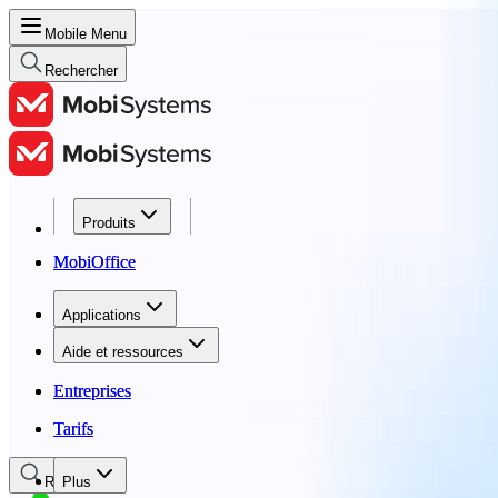
Mobile Menu
Rechercher
Produits
Produits
MobiOffice
MobiOffice
Applications
Applications
Aide et ressources
Aide et ressources
Entreprises
Entreprises
Tarifs
Tarifs
Rechercher
Plus