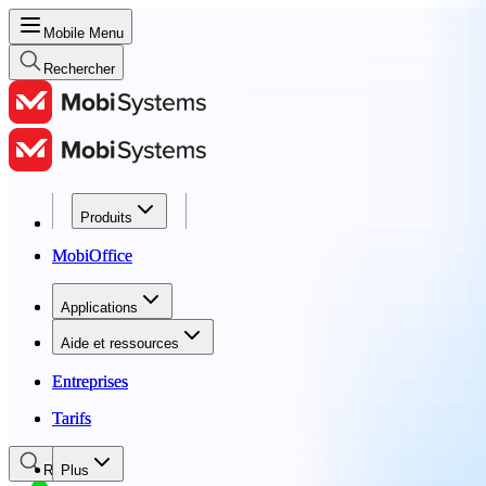
Mobile Menu
Rechercher
Produits
Produits
MobiOffice
MobiOffice
Applications
Applications
Aide et ressources
Aide et ressources
Entreprises
Entreprises
Tarifs
Tarifs
Rechercher
Plus