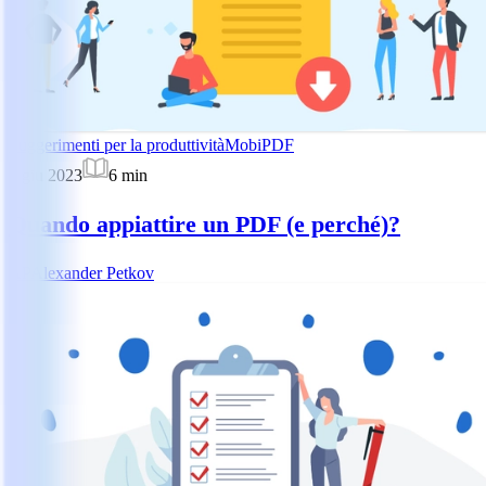
Suggerimenti per la produttività
MobiPDF
5 giu 2023
6
min
Quando appiattire un PDF (e perché)?
AP
Alexander Petkov