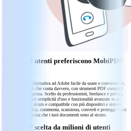
Perché gli utenti preferiscono MobiPDF
MobiPDF è un’alternativa ad Adobe facile da usare e conveniente,
progettata per ciò che conta davvero, con strumenti PDF completi
per qualsiasi esigenza. Scelto da professionisti, freelance e privati,
MobiPDF riunisce semplicità d'uso e funzionalità avanzate in un
unico strumento sicuro e compatibile con più dispositivi e sistemi
operativi. Modifica, commenta, scansiona, converti e proteggi i tuoi
PDF, con la certezza che i tuoi documenti sono al sicuro.
Suite PDF scelta da milioni di utenti