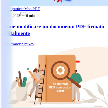
Guide pratiche
MobiPDF
10 apr 2023
6
min
Come modificare un documento PDF firmato
digitalmente
AP
Alexander Petkov