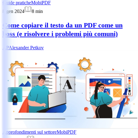
Guide pratiche
MobiPDF
8 gen 2024
8
min
Come copiare il testo da un PDF come un
boss (e risolvere i problemi più comuni)
AP
Alexander Petkov
Approfondimenti sul settore
MobiPDF