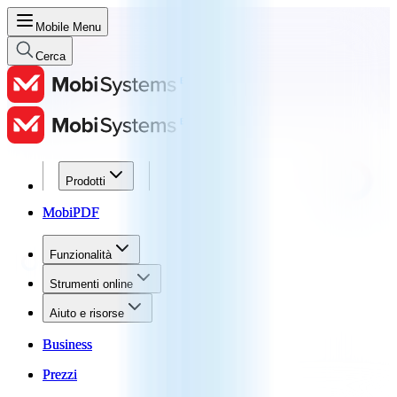
Mobile Menu
Cerca
Prodotti
Prodotti
MobiPDF
MobiPDF
Funzionalità
Funzionalità
Strumenti online
Strumenti online
Aiuto e risorse
Aiuto e risorse
Business
Business
Prezzi
Prezzi