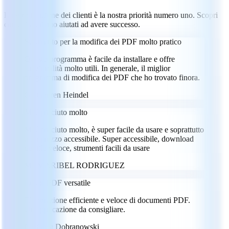
La soddisfazione dei clienti è la nostra priorità numero uno. Scopri
come li abbiamo aiutati ad avere successo.
Strumento per la modifica dei PDF molto pratico
Questo programma è facile da installare e offre
funzionalità molto utili. In generale, il miglior
programma di modifica dei PDF che ho trovato finora.
GH
Goeren Heindel
Mi è piaciuto molto
Mi è piaciuto molto, è super facile da usare e soprattutto
a un prezzo accessibile. Super accessibile, download
dei file veloce, strumenti facili da usare
MR
MARIBEL RODRIGUEZ
Editor PDF versatile
Elaborazione efficiente e veloce di documenti PDF.
Un'applicazione da consigliare.
GD
Greg Dobranowski