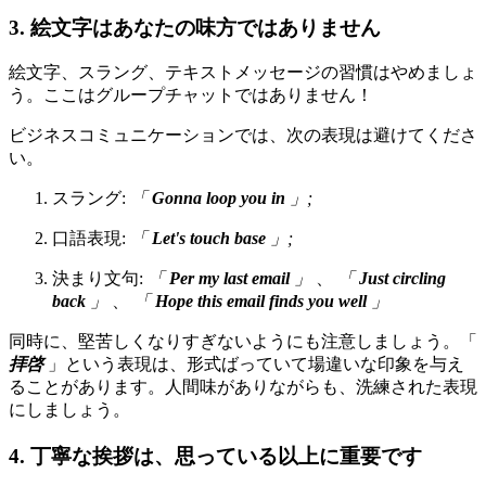
3. 絵文字はあなたの味方ではありません
絵文字、スラング、テキストメッセージの習慣はやめましょ
う。ここはグループチャットではありません！
ビジネスコミュニケーションでは、次の表現は避けてくださ
い。
スラング:
「
Gonna loop you in
」;
口語表現:
「
Let's touch base
」;
決まり文句:
「
Per my last email
」
、
「
Just circling
back
」
、
「
Hope this email finds you well
」
同時に、堅苦しくなりすぎないようにも注意しましょう。「
拝啓
」という表現は、形式ばっていて場違いな印象を与え
ることがあります。人間味がありながらも、洗練された表現
にしましょう。
4. 丁寧な挨拶は、思っている以上に重要です