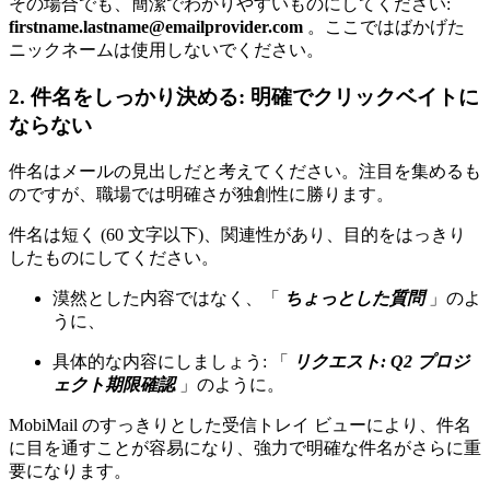
その場合でも、簡潔でわかりやすいものにしてください:
firstname.lastname@emailprovider.com
。ここではばかげた
ニックネームは使用しないでください。
2. 件名をしっかり決める: 明確でクリックベイトに
ならない
件名はメールの見出しだと考えてください。注目を集めるも
のですが、職場では明確さが独創性に勝ります。
件名は短く (60 文字以下)、関連性があり、目的をはっきり
したものにしてください。
漠然とした内容ではなく、「
ちょっとした質問
」のよ
うに、
具体的な内容にしましょう: 「
リクエスト: Q2 プロジ
ェクト期限確認
」のように。
MobiMail のすっきりとした受信トレイ ビューにより、件名
に目を通すことが容易になり、強力で明確な件名がさらに重
要になります。