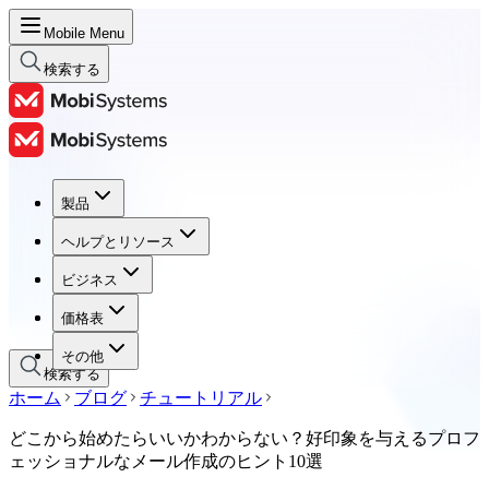
Mobile Menu
検索する
製品
製品
ヘルプとリソース
ヘルプとリソース
ビジネス
ビジネス
価格表
価格表
その他
検索する
ホーム
ブログ
チュートリアル
どこから始めたらいいかわからない？好印象を与えるプロフ
ェッショナルなメール作成のヒント10選