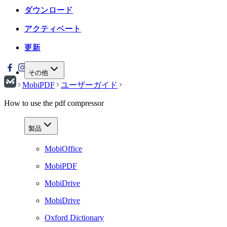
ダウンロード
ダウンロード
アクティベート
アクティベート
更新
更新
その他
MobiPDF
ユーザーガイド
How to use the pdf compressor
製品
MobiOffice
MobiPDF
MobiDrive
MobiDrive
Oxford Dictionary