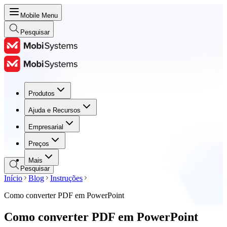
Mobile Menu
Pesquisar
Produtos
Produtos
Ajuda e Recursos
Ajuda e Recursos
Empresarial
Empresarial
Preços
Preços
Mais
Pesquisar
Início
Blog
Instruções
Como converter PDF em PowerPoint
Como converter PDF em PowerPoint