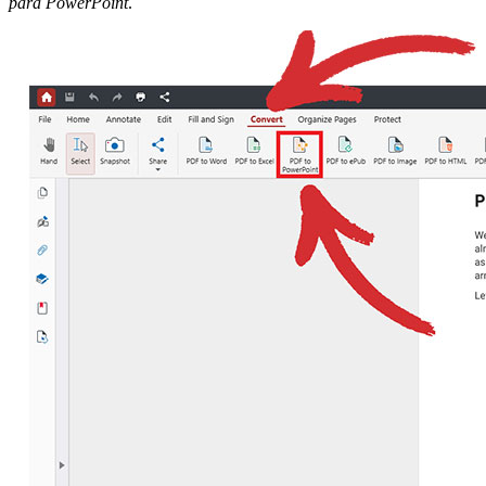
para PowerPoint
.