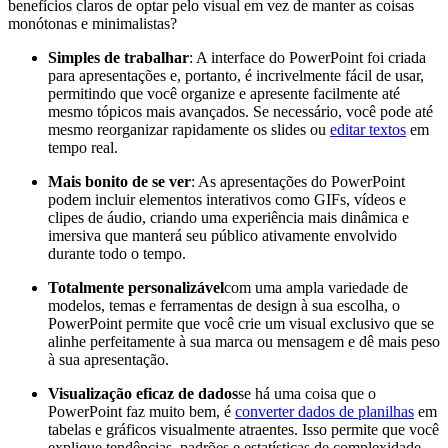
benefícios claros de optar pelo visual em vez de manter as coisas
monótonas e minimalistas?
Simples de trabalhar
: A interface do PowerPoint foi criada
para apresentações e, portanto, é incrivelmente fácil de usar,
permitindo que você organize e apresente facilmente até
mesmo tópicos mais avançados. Se necessário, você pode até
mesmo reorganizar rapidamente os slides ou
editar textos
em
tempo real.
Mais bonito de se ver
: As apresentações do PowerPoint
podem incluir elementos interativos como GIFs, vídeos e
clipes de áudio, criando uma experiência mais dinâmica e
imersiva que manterá seu público ativamente envolvido
durante todo o tempo.
Totalmente personalizável
com uma ampla variedade de
modelos, temas e ferramentas de design à sua escolha, o
PowerPoint permite que você crie um visual exclusivo que se
alinhe perfeitamente à sua marca ou mensagem e dê mais peso
à sua apresentação.
Visualização eficaz de dados
se há uma coisa que o
PowerPoint faz muito bem, é
converter dados de planilhas
em
tabelas e gráficos visualmente atraentes. Isso permite que você
explique tendências, padrões e estatísticas de complexidade