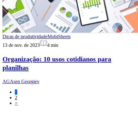
Dicas de produtividade
MobiSheets
13 de nov. de 2023
4
min
Organização: 10 usos cotidianos para
planilhas
AG
Asen Georgiev
1
2
>