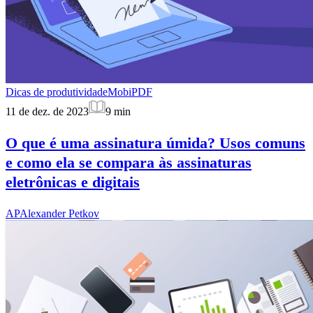
Dicas de produtividade
MobiPDF
11 de dez. de 2023
9
min
O que é uma assinatura úmida? Usos comuns
e como ela se compara às assinaturas
eletrônicas e digitais
AP
Alexander Petkov