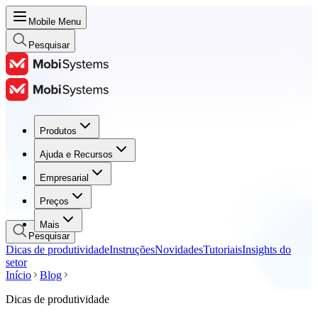
Mobile Menu
Pesquisar
Produtos
Produtos
Ajuda e Recursos
Ajuda e Recursos
Empresarial
Empresarial
Preços
Preços
Mais
Pesquisar
Dicas de produtividade
Instruções
Novidades
Tutoriais
Insights do
setor
Início
Blog
Dicas de produtividade