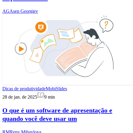
AG
Asen Georgiev
Dicas de produtividade
MobiSlides
28 de jan. de 2025
9
min
O que é um software de apresentação e
quando você deve usar um
RM
Reny Mihaylova