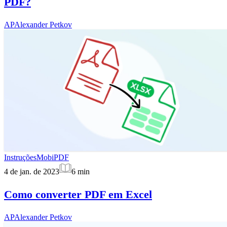
PDF?
AP
Alexander Petkov
Instruções
MobiPDF
4 de jan. de 2023
6
min
Como converter PDF em Excel
AP
Alexander Petkov