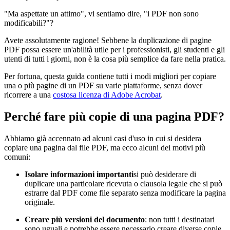
"Ma aspettate un attimo", vi sentiamo dire, "i PDF non sono
modificabili?"?
Avete assolutamente ragione! Sebbene la duplicazione di pagine
PDF possa essere un'abilità utile per i professionisti, gli studenti e gli
utenti di tutti i giorni, non è la cosa più semplice da fare nella pratica.
Per fortuna, questa guida contiene tutti i modi migliori per copiare
una o più pagine di un PDF su varie piattaforme, senza dover
ricorrere a una
costosa licenza di Adobe Acrobat
.
Perché fare più copie di una pagina PDF?
Abbiamo già accennato ad alcuni casi d'uso in cui si desidera
copiare una pagina dal file PDF, ma ecco alcuni dei motivi più
comuni:
Isolare informazioni importanti
si può desiderare di
duplicare una particolare ricevuta o clausola legale che si può
estrarre dal PDF come file separato senza modificare la pagina
originale.
Creare più versioni del documento
: non tutti i destinatari
sono uguali e potrebbe essere necessario creare diverse copie