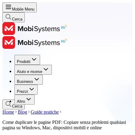
Mobile Menu
Cerca
Prodotti
Prodotti
Aiuto e risorse
Aiuto e risorse
Business
Business
Prezzi
Prezzi
Altro
Cerca
Home
Blog
Guide pratiche
Come duplicare le pagine PDF: Copiare senza problemi qualsiasi
pagina su Windows, Mac, dispositivi mobili e online