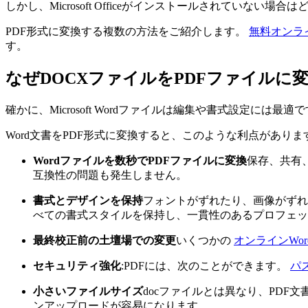
しかし、Microsoft Officeがインストールされていない
PDF形式に変換する複数の方法をご紹介します。
無料オンラ
す。
なぜDOCXファイルをPDFファイルに
確かに、Microsoft Wordファイルは編集や書式設定
Word文書をPDF形式に変換すると、このような利点がありま
Wordファイルを数秒でPDFファイルに変換
保存、共有
互換性の問題も発生しません。
書式とデザインを保持
フォントがずれたり、画像がずれ
べての書式スタイルを保持し、一貫性のあるプロフェッ
最終校正前の土壇場での変更
いくつかの
オンラインWord
セキュリティ強化
:PDFには、次のことができます。
パ
小さいファイルサイズ
docファイルとは異なり、PD
ンアップロードが容易になります。