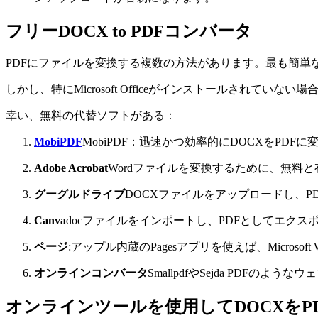
フリーDOCX to PDFコンバータ
PDFにファイルを変換する複数の方法があります。最も簡単な方法
しかし、特にMicrosoft Officeがインストールされ
幸い、無料の代替ソフトがある：
MobiPDF
MobiPDF：迅速かつ効率的にDOCXをP
Adobe Acrobat
Wordファイルを変換するために、無料
グーグルドライブ
DOCXファイルをアップロードし、P
Canva
docファイルをインポートし、PDFとしてエクス
ページ
:アップル内蔵のPagesアプリを使えば、Micros
オンラインコンバータ
SmallpdfやSejda PDFのよう
オンラインツールを使用してDOCXをP