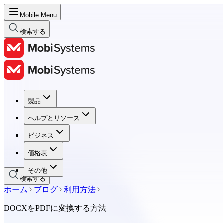
Mobile Menu
検索する
製品
製品
ヘルプとリソース
ヘルプとリソース
ビジネス
ビジネス
価格表
価格表
その他
検索する
ホーム
ブログ
利用方法
DOCXをPDFに変換する方法