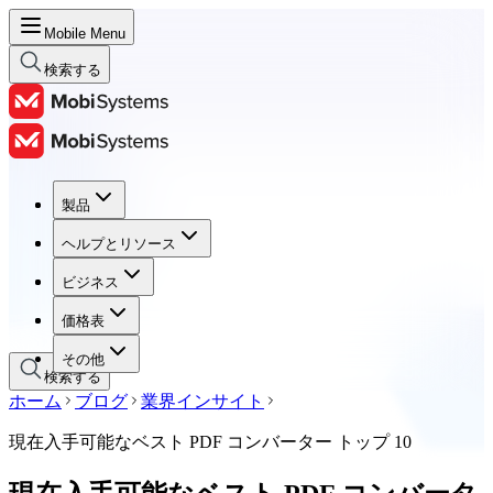
Mobile Menu
検索する
製品
製品
ヘルプとリソース
ヘルプとリソース
ビジネス
ビジネス
価格表
価格表
その他
検索する
ホーム
ブログ
業界インサイト
現在入手可能なベスト PDF コンバーター トップ 10