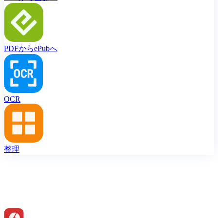
PDFからePubへ
OCR
整理