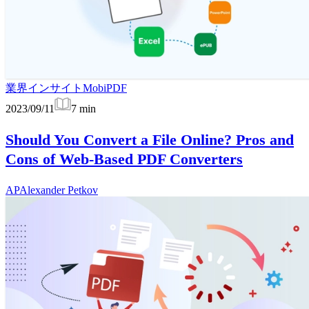
業界インサイト
MobiPDF
2023/09/11
7
min
Should You Convert a File Online? Pros and
Cons of Web-Based PDF Converters
AP
Alexander Petkov