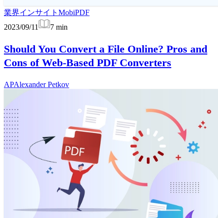
業界インサイト
MobiPDF
2023/09/11
7
min
Should You Convert a File Online? Pros and
Cons of Web-Based PDF Converters
AP
Alexander Petkov