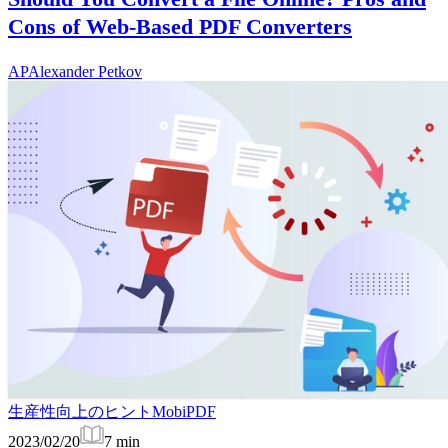
Cons of Web-Based PDF Converters
AP
Alexander Petkov
生産性向上のヒント
MobiPDF
2023/02/20
7
min