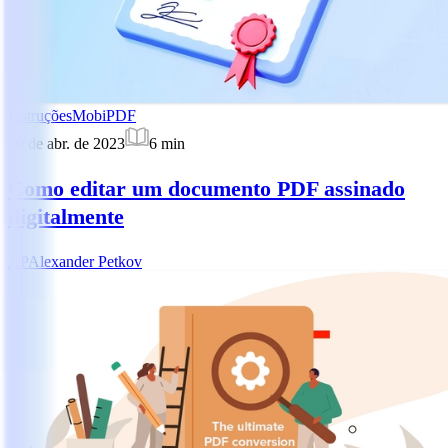
Instruções
MobiPDF
10 de abr. de 2023
6
min
Como editar um documento PDF assinado
digitalmente
AP
Alexander Petkov