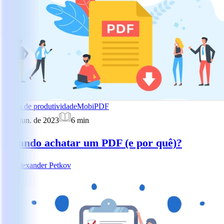
Dicas de produtividade
MobiPDF
5 de jun. de 2023
6
min
Quando achatar um PDF (e por quê)?
AP
Alexander Petkov