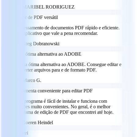
MR
MARIBEL RODRIGUEZ
Editor de PDF versátil
Processamento de documentos PDF rápido e eficiente.
Um aplicativo que vale a pena recomendar.
GD
Greg Dobranowski
Uma ótima alternativa ao ADOBE
É uma ótima alternativa ao ADOBE. Consegue editar e
converter arquivos para e de formato PDF.
MG
Marco G.
Ferramenta conveniente para editar PDF
Este programa é fácil de instalar e funciona com
funções muito convenientes. No geral, é o melhor
programa de edição de PDF que encontrei até hoje.
GH
Goeren Heindel
Adorei