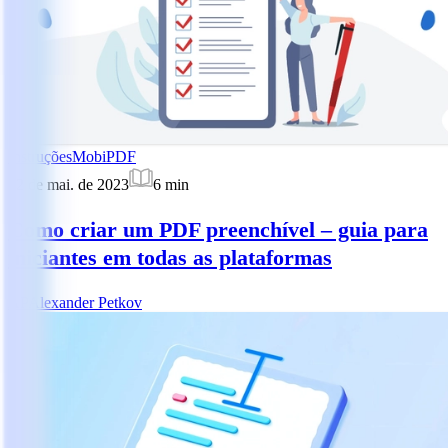
Instruções
MobiPDF
22 de mai. de 2023
6
min
Como criar um PDF preenchível – guia para
iniciantes em todas as plataformas
AP
Alexander Petkov