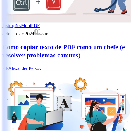
Instruções
MobiPDF
8 de jan. de 2024
8
min
Como copiar texto de PDF como um chefe (e
resolver problemas comuns)
AP
Alexander Petkov