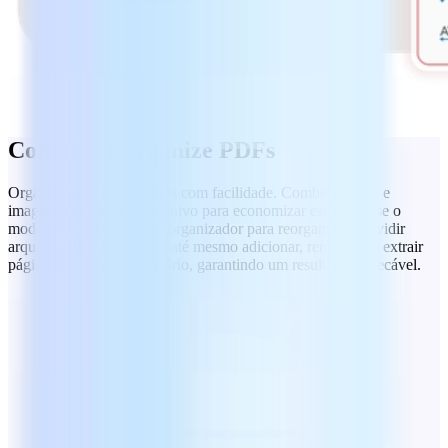
Combine e organize PDFs
Organize seus documentos com facilidade. Combine PDFs e
imagens em um único arquivo para economizar espaço e use o
modo de visualização do organizador para reorganizar e dividir
arquivos rapidamente, ou até mesmo adicionar, remover ou extrair
páginas conforme necessário, garantindo um resultado impecável.