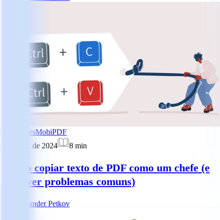
Instruções
MobiPDF
8 de jan. de 2024
8
min
Como copiar texto de PDF como um chefe (e
resolver problemas comuns)
AP
Alexander Petkov