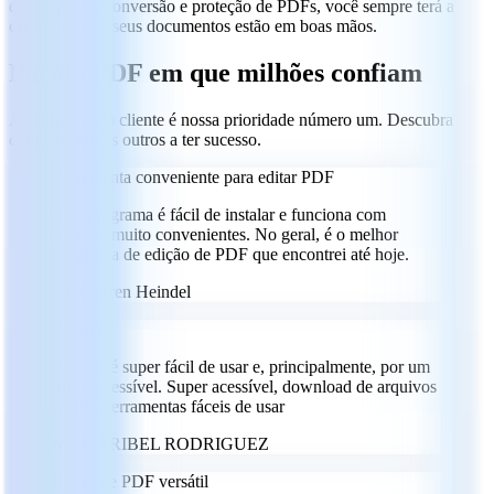
digitalização, conversão e proteção de PDFs, você sempre terá a
certeza de que seus documentos estão em boas mãos.
Pacote PDF em que milhões confiam
A satisfação do cliente é nossa prioridade número um. Descubra
como ajudamos outros a ter sucesso.
Ferramenta conveniente para editar PDF
Este programa é fácil de instalar e funciona com
funções muito convenientes. No geral, é o melhor
programa de edição de PDF que encontrei até hoje.
GH
Goeren Heindel
Adorei
Adorei, é super fácil de usar e, principalmente, por um
preço acessível. Super acessível, download de arquivos
rápido, ferramentas fáceis de usar
MR
MARIBEL RODRIGUEZ
Editor de PDF versátil