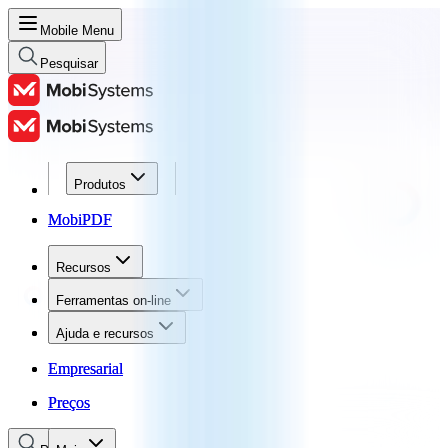
Mobile Menu
Pesquisar
Produtos
Produtos
MobiPDF
MobiPDF
Recursos
Recursos
Ferramentas on-line
Ferramentas on-line
Ajuda e recursos
Ajuda e recursos
Empresarial
Empresarial
Preços
Preços