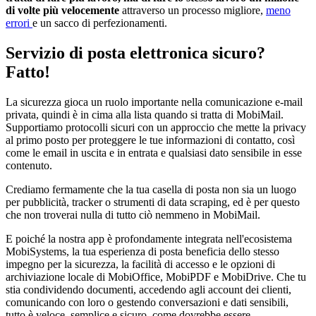
di volte più velocemente
attraverso un processo migliore,
meno
errori
e un sacco di perfezionamenti.
Servizio di posta elettronica sicuro?
Fatto!
La sicurezza gioca un ruolo importante nella comunicazione e-mail
privata, quindi è in cima alla lista quando si tratta di MobiMail.
Supportiamo protocolli sicuri con un approccio che mette la privacy
al primo posto per proteggere le tue informazioni di contatto, così
come le email in uscita e in entrata e qualsiasi dato sensibile in esse
contenuto.
Crediamo fermamente che la tua casella di posta non sia un luogo
per pubblicità, tracker o strumenti di data scraping, ed è per questo
che non troverai nulla di tutto ciò nemmeno in MobiMail.
E poiché la nostra app è profondamente integrata nell'ecosistema
MobiSystems, la tua esperienza di posta beneficia dello stesso
impegno per la sicurezza, la facilità di accesso e le opzioni di
archiviazione locale di MobiOffice, MobiPDF e MobiDrive. Che tu
stia condividendo documenti, accedendo agli account dei clienti,
comunicando con loro o gestendo conversazioni e dati sensibili,
tutto è veloce, semplice e sicuro, come dovrebbe essere.