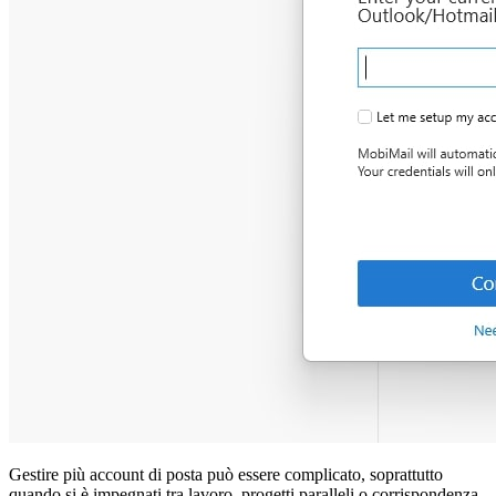
Gestire più account di posta può essere complicato, soprattutto
quando si è impegnati tra lavoro, progetti paralleli o corrispondenza