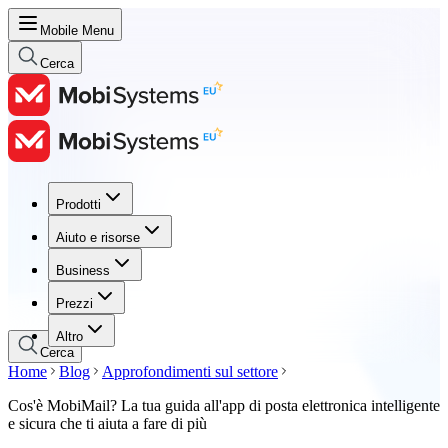
Mobile Menu
Cerca
Prodotti
Prodotti
Aiuto e risorse
Aiuto e risorse
Business
Business
Prezzi
Prezzi
Altro
Cerca
Home
Blog
Approfondimenti sul settore
Cos'è MobiMail? La tua guida all'app di posta elettronica intelligente
e sicura che ti aiuta a fare di più