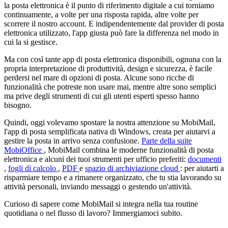
la posta elettronica è il punto di riferimento digitale a cui torniamo
continuamente, a volte per una risposta rapida, altre volte per
scorrere il nostro account. E indipendentemente dal provider di posta
elettronica utilizzato, l'app giusta può fare la differenza nel modo in
cui la si gestisce.
Ma con così tante app di posta elettronica disponibili, ognuna con la
propria interpretazione di produttività, design e sicurezza, è facile
perdersi nel mare di opzioni di posta. Alcune sono ricche di
funzionalità che potreste non usare mai, mentre altre sono semplici
ma prive degli strumenti di cui gli utenti esperti spesso hanno
bisogno.
Quindi, oggi volevamo spostare la nostra attenzione su MobiMail,
l'app di posta semplificata nativa di Windows, creata per aiutarvi a
gestire la posta in arrivo senza confusione.
Parte della suite
MobiOffice
, MobiMail combina le moderne funzionalità di posta
elettronica e alcuni dei tuoi strumenti per ufficio preferiti:
documenti
,
fogli di calcolo
,
PDF
e
spazio di archiviazione cloud
: per aiutarti a
risparmiare tempo e a rimanere organizzato, che tu stia lavorando su
attività personali, inviando messaggi o gestendo un'attività.
Curioso di sapere come MobiMail si integra nella tua routine
quotidiana o nel flusso di lavoro? Immergiamoci subito.