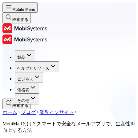
Mobile Menu
検索する
製品
製品
ヘルプとリソース
ヘルプとリソース
ビジネス
ビジネス
価格表
価格表
その他
検索する
ホーム
ブログ
業界インサイト
MobiMailとは？スマートで安全なメールアプリで、生産性を
向上する方法