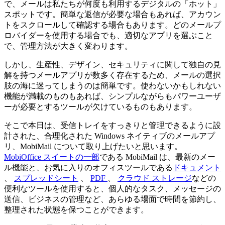
で、メールは私たちが何度も利用するデジタルの「ホット」
スポットです。簡単な返信が必要な場合もあれば、アカウン
トをスクロールして確認する場合もあります。どのメールプ
ロバイダーを使用する場合でも、適切なアプリを選ぶこと
で、管理方法が大きく変わります。
しかし、生産性、デザイン、セキュリティに関して独自の見
解を持つメールアプリが数多く存在するため、メールの選択
肢の海に迷ってしまうのは簡単です。使わないかもしれない
機能が満載のものもあれば、シンプルながらもパワーユーザ
ーが必要とするツールが欠けているものもあります。
そこで本日は、受信トレイをすっきりと管理できるように設
計された、合理化された Windows ネイティブのメールアプ
リ、MobiMail について取り上げたいと思います。
MobiOffice スイートの一部
である MobiMail は、最新のメー
ル機能と、お気に入りのオフィスツールである
ドキュメント
、
スプレッドシート
、
PDF
、
クラウド ストレージ
などの
便利なツールを使用すると、個人的なタスク、メッセージの
送信、ビジネスの管理など、あらゆる場面で時間を節約し、
整理された状態を保つことができます。