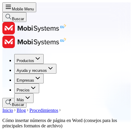
Mobile Menu
Buscar
Productos
Productos
Ayuda y recursos
Ayuda y recursos
Empresas
Empresas
Precios
Precios
Más
Buscar
Inicio
Blog
Procedimientos
Cómo insertar números de página en Word (consejos para los
principales formatos de archivo)